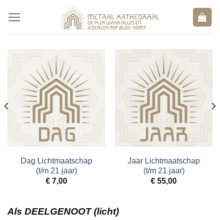
Skip
to
content
Dag Lichtmaatschap
Jaar Lichtmaatschap
(t/m 21 jaar)
(t/m 21 jaar)
€
7,00
€
55,00
Als DEELGENOOT (licht)