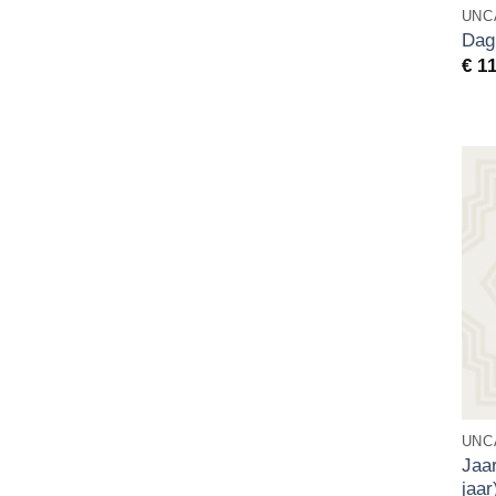
UNC
Dag
€
11
UNC
Jaa
jaar